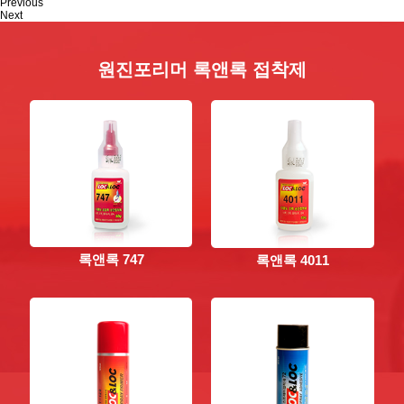
Previous
Next
원진포리머 록앤록 접착제
록앤록 747
록앤록 4011