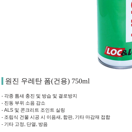
원진 우레탄 폼(건용) 750ml
- 각종 틈새 충진 및 방습 및 결로방지
- 진동 부위 소음 감소
- ALS 및 콘크리트 조인트 실링
- 조립식 건물 시공 시 이음새, 합판, 기타 마감재 접합
- 기타 고정, 단열, 방음