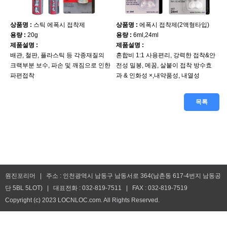
상품명 :
스틱 에폭시 접착제
상품명 :
에폭시 접착제(2액형타입)
용량 :
20g
용량 :
6ml,24ml
제품설명 :
제품설명 :
배관, 철판, 플라스틱 등 각종재질의
혼합비 1:1 사용편리, 강력한 접착&안
크랙부분 보수, 파손 및 깨짐으로 인한
전성 밀봉, 메꿈, 살붙이 접착 방수효
파편접착
과 & 인화성 ×,내약품성, 내열성
목록
원진포리머 | 주소 : 인천광역시 남동구 남동서로 364(남촌동 617-4번지 남동공
단 5BL 5LOT) | 대표전화 : 032-819-7511 | FAX : 032-819-7519
Copyright (c) 2023 LOCNLOC.com. All Rights Reserved.